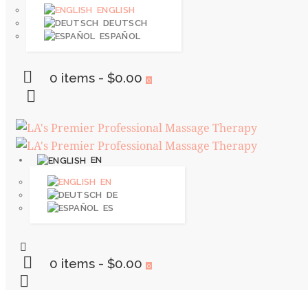
ENGLISH
DEUTSCH
ESPAÑOL
0 items
-
$0.00
0
EN
EN
DE
ES
0 items
-
$0.00
0